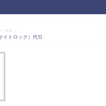
― TAG ―
ck（サイトロック）代引