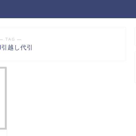
― TAG ―
ull引越し代引