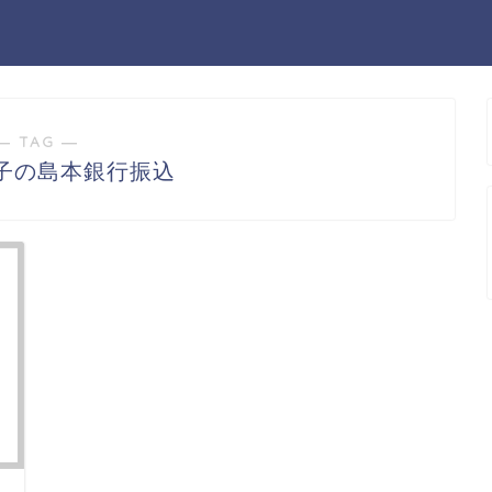
― TAG ―
子の島本銀行振込