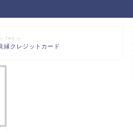
― TAG ―
良縁クレジットカード