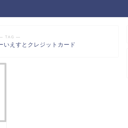
― TAG ―
ーいえすとクレジットカード