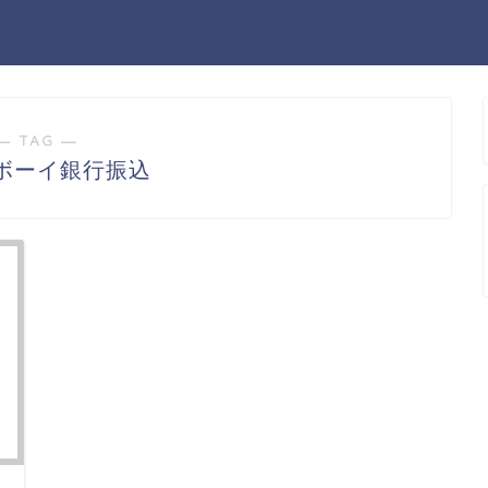
― TAG ―
ボーイ銀行振込