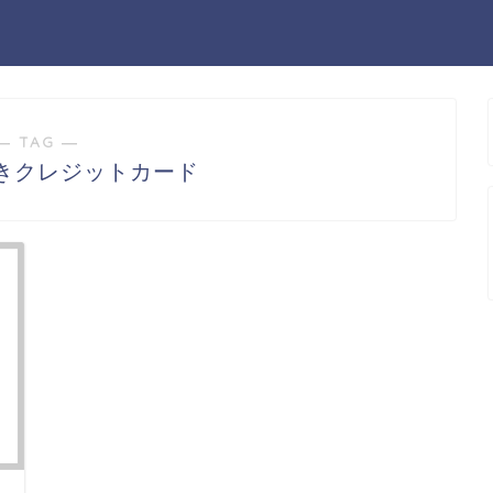
― TAG ―
きクレジットカード