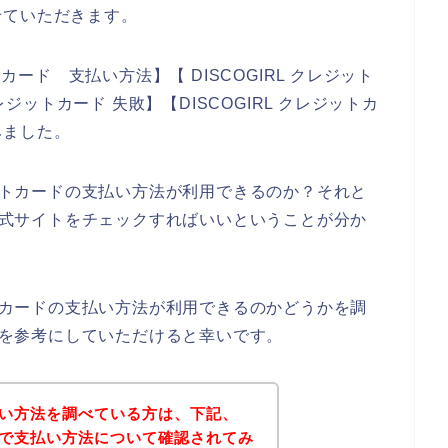
せていただきます。
トカード 支払い方法】【 DISCOGIRL クレジット
レジットカード 失敗】【DISCOGIRL クレジットカ
みました。
ジットカードの支払い方法が利用できるのか？それと
の公式サイトをチェックすればいいということが分か
ットカードの支払い方法が利用できるのかどうかを調
イトを参考にしていただけると幸いです。
支払い方法を調べている方は、下記、
イトで支払い方法について確認されてみ