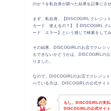
のか？を私自身が調べた結果を記事にさ
まず、私自身、【DISCOGIRL クレジッ
カード 使えるの？】【 DISCOGIRL ク
ード エラー】という感じで検索をして
その結果、DISCOGIRLのお店でクレ
もできないかどうかは、DISCOGIRL
りました。
なので、DISCOGIRLのお店でクレジ
べている方は、DISCOGIRLの公式サ
もし、DISCOGIRLの
DISCOGIRLの公式サ