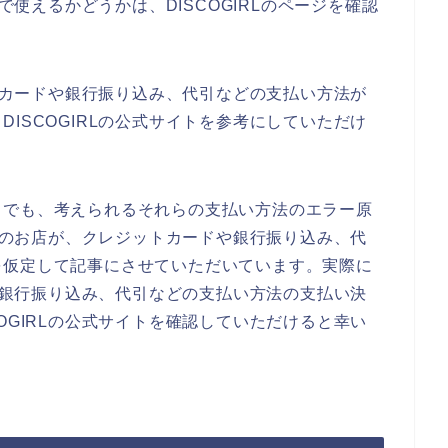
店で使えるかどうかは、DISCOGIRLのページを確認
ットカードや銀行振り込み、代引などの支払い方法が
ISCOGIRLの公式サイトを参考にしていただけ
までも、考えられるそれらの支払い方法のエラー原
RLのお店が、クレジットカードや銀行振り込み、代
を仮定して記事にさせていただいています。実際に
ドや銀行振り込み、代引などの支払い方法の支払い決
OGIRLの公式サイトを確認していただけると幸い