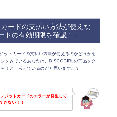
ジットカードの支払い方法が使えな
ードの有効期限を確認！」
クレジットカードの支払い方法が使えるのかどうかを
をみているあなたは、DISCOGIRLの商品をク
たら！と、考えているのだと思います。で
クレジットカードのエラーが発生して
入できない！！