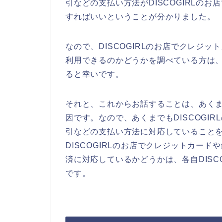
引などの支払い方法がDISCOGIRLのお
すればいいということが分かりました。
なので、DISCOGIRLのお店でクレジ
利用できるのかどうかを調べている方は、D
ると幸いです。
それと、これからお話することは、あく
因です。なので、あくまでもDISCOGI
引などの支払い方法に対応していること
DISCOGIRLのお店でクレジットカー
済に対応しているかどうかは、各自DISC
です。