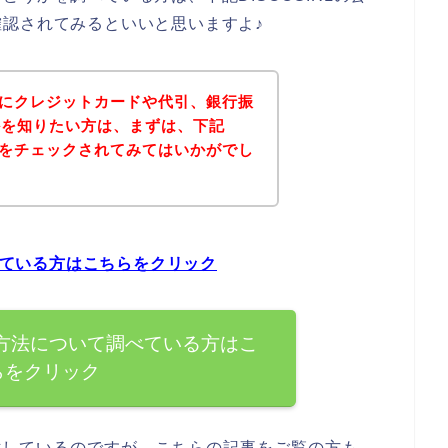
認されてみるといいと思いますよ♪
方法にクレジットカードや代引、銀行振
かを知りたい方は、まずは、下記
イトをチェックされてみてはいかがでし
調べている方はこちらをクリック
払い方法について調べている方はこ
らをクリック
検討しているのですが、こちらの記事をご覧の方も、