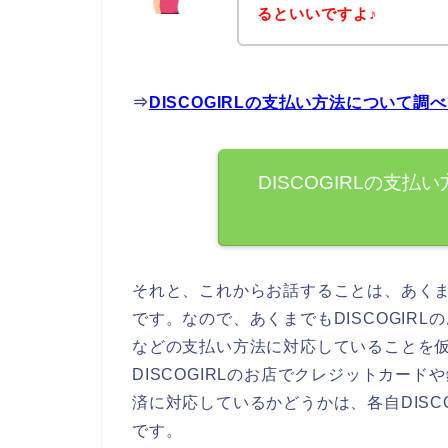
るといいですよ♪
⇒
DISCOGIRLの支払い方法について
DISCOGIRLの支
それと、これからお話することは、あく
です。なので、あくまでもDISCOGIR
などの支払い方法に対応していることを
DISCOGIRLのお店でクレジットカー
済に対応しているかどうかは、各自DISC
です。