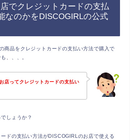
Lのお店でクレジットカードの支払
のかをDISCOGIRLの公式
RLの商品をクレジットカードの支払い方法で購入で
でも、、、。
Lのお店ってクレジットカードの支払い
いでしょうか？
ドの支払い方法がDISCOGIRLのお店で使える