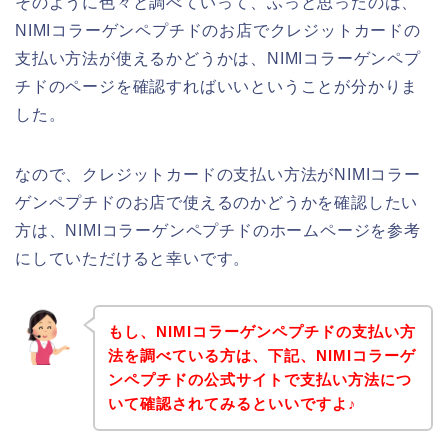
そのように色々と調べていって、ふっと思ったのは、
NIMIコラーゲンペプチドのお店でクレジットカードの
支払い方法が使えるかどうかは、NIMIコラーゲンペプ
チドのページを確認すればいいということが分かりま
した。
なので、クレジットカードの支払い方法がNIMIコラー
ゲンペプチドのお店で使えるのかどうかを確認したい
方は、NIMIコラーゲンペプチドのホームページを参考
にしていただけると幸いです。
もし、NIMIコラーゲンペプチドの支払い方
法を調べている方は、下記、NIMIコラーゲ
ンペプチドの公式サイトで支払い方法につ
いて確認されてみるといいですよ♪