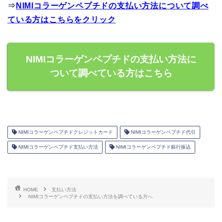
⇒
NIMIコラーゲンペプチドの支払い方法について調べ
ている方はこちらをクリック
NIMIコラーゲンペプチドの支払い方法に
ついて調べている方はこちら
NIMIコラーゲンペプチドクレジットカード
NIMIコラーゲンペプチド代引
NIMIコラーゲンペプチド支払い方法
NIMIコラーゲンペプチド銀行振込
HOME
支払い方法
NIMIコラーゲンペプチドの支払い方法を調べている方へ