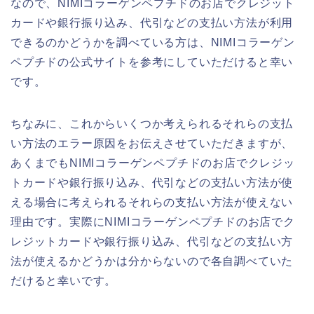
なので、NIMIコラーゲンペプチドのお店でクレジット
カードや銀行振り込み、代引などの支払い方法が利用
できるのかどうかを調べている方は、NIMIコラーゲン
ペプチドの公式サイトを参考にしていただけると幸い
です。
ちなみに、これからいくつか考えられるそれらの支払
い方法のエラー原因をお伝えさせていただきますが、
あくまでもNIMIコラーゲンペプチドのお店でクレジッ
トカードや銀行振り込み、代引などの支払い方法が使
える場合に考えられるそれらの支払い方法が使えない
理由です。実際にNIMIコラーゲンペプチドのお店でク
レジットカードや銀行振り込み、代引などの支払い方
法が使えるかどうかは分からないので各自調べていた
だけると幸いです。