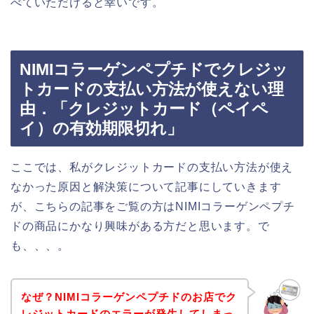
べていただけると幸いです。
NIMIコラーゲンペプチドでクレジッ
トカードの支払い方法が使えない理
由．「クレジットカード（ペイペ
イ）の有効期限切れ」
ここでは、私がクレジットカードの支払い方法が使え
なかった原因と解決策について記事にしていきます
が、こちらの記事をご覧の方はNIMIコラーゲンペプチ
ドの商品にかなり興味がある方だと思います。で
も、、、。
なぜ？NIMIコラーゲンペプチドのお店でク
レジットカードのエラーが発生してしまっ