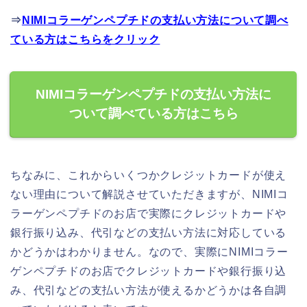
⇒
NIMIコラーゲンペプチドの支払い方法について調べ
ている方はこちらをクリック
NIMIコラーゲンペプチドの支払い方法に
ついて調べている方はこちら
ちなみに、これからいくつかクレジットカードが使え
ない理由について解説させていただきますが、NIMIコ
ラーゲンペプチドのお店で実際にクレジットカードや
銀行振り込み、代引などの支払い方法に対応している
かどうかはわかりません。なので、実際にNIMIコラー
ゲンペプチドのお店でクレジットカードや銀行振り込
み、代引などの支払い方法が使えるかどうかは各自調