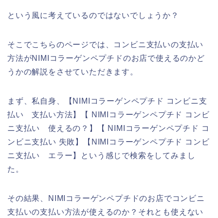
という風に考えているのではないでしょうか？
そこでこちらのページでは、コンビニ支払いの支払い
方法がNIMIコラーゲンペプチドのお店で使えるのかど
うかの解説をさせていただきます。
まず、私自身、【NIMIコラーゲンペプチド コンビニ支
払い 支払い方法】【 NIMIコラーゲンペプチド コンビ
ニ支払い 使えるの？】【 NIMIコラーゲンペプチド コ
ンビニ支払い 失敗】【NIMIコラーゲンペプチド コンビ
ニ支払い エラー】という感じで検索をしてみまし
た。
その結果、NIMIコラーゲンペプチドのお店でコンビニ
支払いの支払い方法が使えるのか？それとも使えない