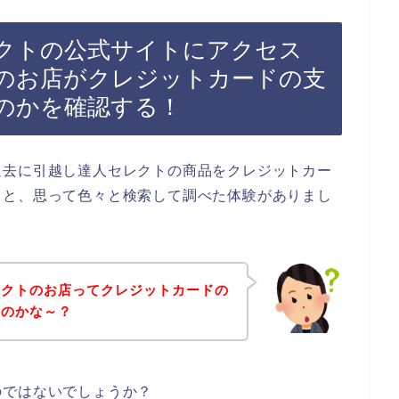
クトの公式サイトにアクセス
のお店がクレジットカードの支
のかを確認する！
過去に引越し達人セレクトの商品をクレジットカー
！と、思って色々と検索して調べた体験がありまし
レクトのお店ってクレジットカードの
るのかな～？
のではないでしょうか？