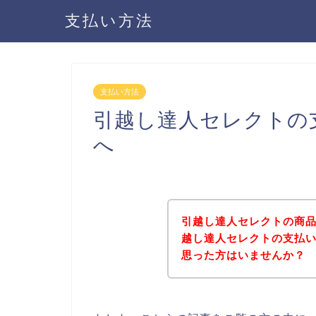
支払い方法
支払い方法
引越し達人セレクトの
へ
引越し達人セレクトの商
越し達人セレクトの支払
思った方はいませんか？