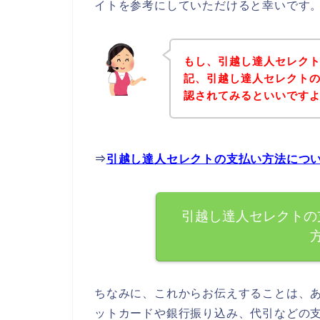
イトを参考にしていただけると幸いです
もし、引越し達人セレク
記、引越し達人セレクト
認されてみるといいですよ
⇒
引越し達人セレクトの支払い方法につ
引越し達人セレクトの
ちなみに、これからお伝えすることは、
ットカードや銀行振り込み、代引などの