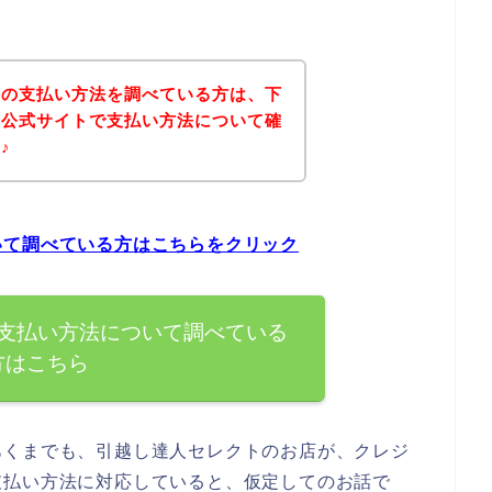
。
トの支払い方法を調べている方は、下
の公式サイトで支払い方法について確
♪
いて調べている方はこちらをクリック
支払い方法について調べている
方はこちら
あくまでも、引越し達人セレクトのお店が、クレジ
支払い方法に対応していると、仮定してのお話で