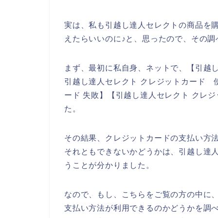
実は、私も引越し達人セレクトの商品を
えたらいいのに♪と、思ったので、その調
まず、最初に私自身、ネットで、【引越し
引越し達人セレクト クレジットカード 
ード 失敗】【引越し達人セレクト クレ
た。
その結果、クレジットカードの支払い方
それともできないかどうかは、引越し達
うことが分かりました。
なので、もし、こちらをご覧の方の中に
支払い方法が利用できるのかどうかを調