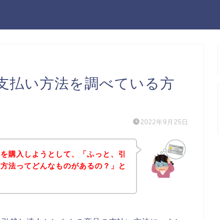
支払い方法を調べている方
2022年9月25日
品を購入しようとして、「ふっと、引
い方法ってどんなものがあるの？」と