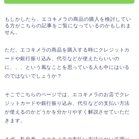
もしかしたら、エコキメラの商品の購入を検討してい
る方がこちらの記事をご覧になっているのかもしれま
せん。
ただ、エコキメラの商品を購入する時にクレジットカ
ードや銀行振り込み、代引などが使えたらいいの
に、、、という風なことを思っている人も中にはいる
のではないでしょうか？
そこでこちらのページでは、エコキメラのお店でクレ
ジットカードや銀行振り込み、代引などの支払い方法
が使えるのかどうかを分かりやすく解説させていただ
きます。