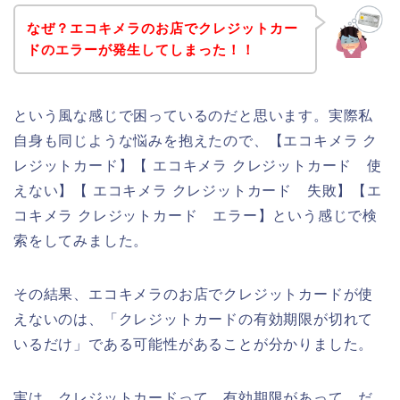
なぜ？エコキメラのお店でクレジットカー
ドのエラーが発生してしまった！！
という風な感じで困っているのだと思います。実際私
自身も同じような悩みを抱えたので、【エコキメラ ク
レジットカード】【 エコキメラ クレジットカード 使
えない】【 エコキメラ クレジットカード 失敗】【エ
コキメラ クレジットカード エラー】という感じで検
索をしてみました。
その結果、エコキメラのお店でクレジットカードが使
えないのは、「クレジットカードの有効期限が切れて
いるだけ」である可能性があることが分かりました。
実は、クレジットカードって、有効期限があって、だ