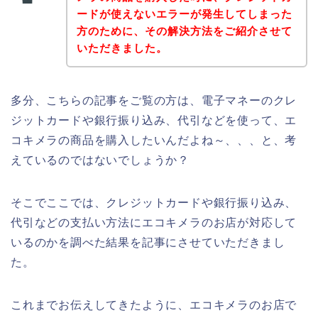
ードが使えないエラーが発生してしまった
方のために、その解決方法をご紹介させて
いただきました。
多分、こちらの記事をご覧の方は、電子マネーのクレ
ジットカードや銀行振り込み、代引などを使って、エ
コキメラの商品を購入したいんだよね～、、、と、考
えているのではないでしょうか？
そこでここでは、クレジットカードや銀行振り込み、
代引などの支払い方法にエコキメラのお店が対応して
いるのかを調べた結果を記事にさせていただきまし
た。
これまでお伝えしてきたように、エコキメラのお店で