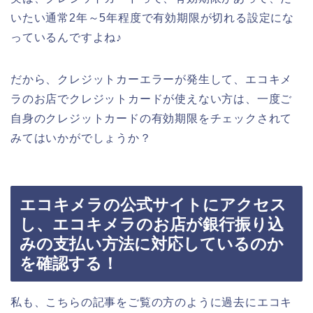
いたい通常2年～5年程度で有効期限が切れる設定にな
っているんですよね♪
だから、クレジットカーエラーが発生して、エコキメ
ラのお店でクレジットカードが使えない方は、一度ご
自身のクレジットカードの有効期限をチェックされて
みてはいかがでしょうか？
エコキメラの公式サイトにアクセス
し、エコキメラのお店が銀行振り込
みの支払い方法に対応しているのか
を確認する！
私も、こちらの記事をご覧の方のように過去にエコキ