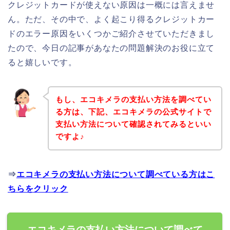
クレジットカードが使えない原因は一概には言えませ
ん。ただ、その中で、よく起こり得るクレジットカー
ドのエラー原因をいくつかご紹介させていただきまし
たので、今日の記事があなたの問題解決のお役に立て
ると嬉しいです。
もし、エコキメラの支払い方法を調べてい
る方は、下記、エコキメラの公式サイトで
支払い方法について確認されてみるといい
ですよ♪
⇒
エコキメラの支払い方法について調べている方はこ
ちらをクリック
エコキメラの支払い方法について調べて