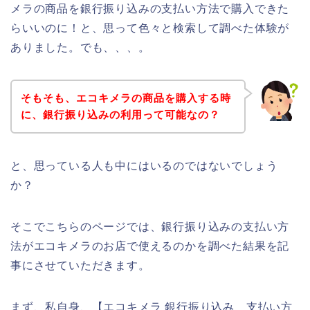
メラの商品を銀行振り込みの支払い方法で購入できた
らいいのに！と、思って色々と検索して調べた体験が
ありました。でも、、、。
そもそも、エコキメラの商品を購入する時
に、銀行振り込みの利用って可能なの？
と、思っている人も中にはいるのではないでしょう
か？
そこでこちらのページでは、銀行振り込みの支払い方
法がエコキメラのお店で使えるのかを調べた結果を記
事にさせていただきます。
まず、私自身、【エコキメラ 銀行振り込み 支払い方